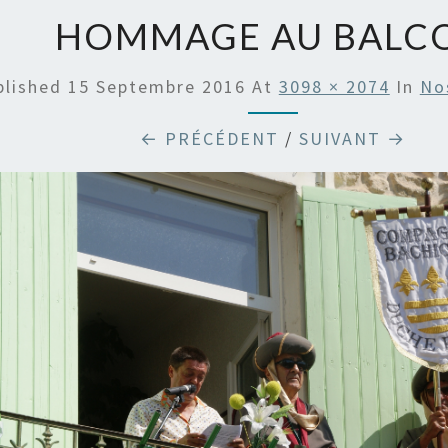
HOMMAGE AU BALC
blished
15 Septembre 2016
At
3098 × 2074
In
No
← PRÉCÉDENT
/
SUIVANT →