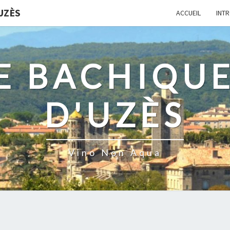
UZÈS
ACCUEIL
INT
E BACHIQUE
D'UZÈS
Vino Non Aqua