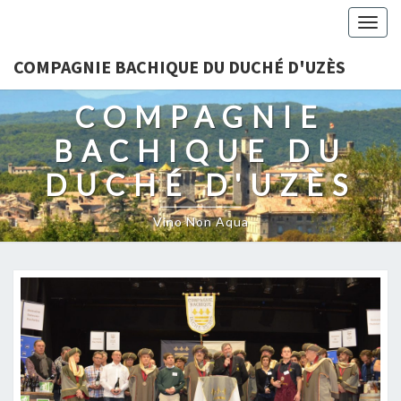
Togg
navig
COMPAGNIE BACHIQUE DU DUCHÉ D'UZÈS
COMPAGNIE
BACHIQUE DU
DUCHÉ D'UZÈS
Vino Non Aqua