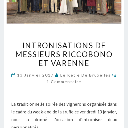
INTRONISATIONS
INTRONISATIONS DE
DE
MESSIEURS RICCOBONO
MESSIEURS
ET VARENNE
RICCOBONO
ET
Comm
13 Janvier 2017
Le Ketje De Bruxelles
VARENNE
1 Commentaire
La traditionnelle soirée des vignerons organisée dans
le cadre du week-end de la truffe ce vendredi 13 janvier,
nous a donné l’occasion d’introniser deux
personnalités.