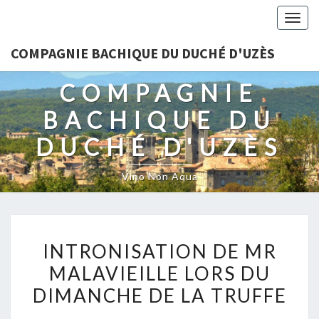
Togg
navig
COMPAGNIE BACHIQUE DU DUCHÉ D'UZÈS
COMPAGNIE
BACHIQUE DU
DUCHÉ D'UZÈS
Vino Non Aqua
INTRONISATION
INTRONISATION DE MR
DE
MALAVIEILLE LORS DU
MR
DIMANCHE DE LA TRUFFE
MALAVIEILLE
LORS