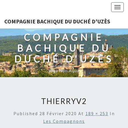
Togg
navig
COMPAGNIE BACHIQUE DU DUCHÉ D'UZÈS
COMPAGNIE
BACHIQUE DU
DUCHÉ D'UZÈS
Vino Non Aqua
THIERRYV2
Published
28 Février 2020
At
189 × 253
In
Les Compagnons