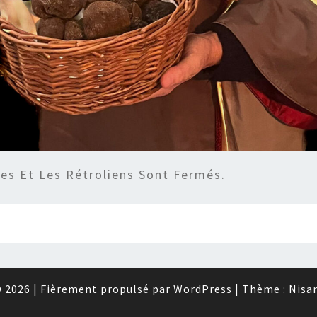
s Et Les Rétroliens Sont Fermés.
 2026
|
Fièrement propulsé par
WordPress
|
Thème :
Nisa