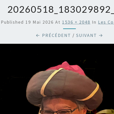
20260518_183029892
Published
19 Mai 2026
At
1536 × 2048
In
Les C
← PRÉCÉDENT
/
SUIVANT →