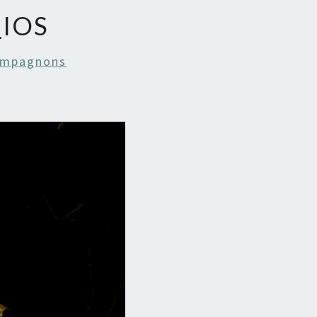
_IOS
ompagnons