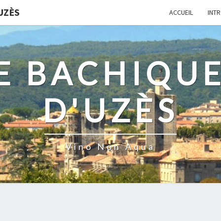
UZÈS
ACCUEIL
INT
E BACHIQUE
D'UZÈS
Vino Non Aqua