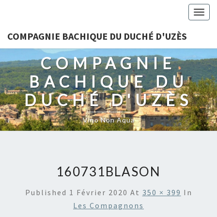
Togg
navig
COMPAGNIE BACHIQUE DU DUCHÉ D'UZÈS
COMPAGNIE
BACHIQUE DU
DUCHÉ D'UZÈS
Vino Non Aqua
160731BLASON
Published
1 Février 2020
At
350 × 399
In
Les Compagnons