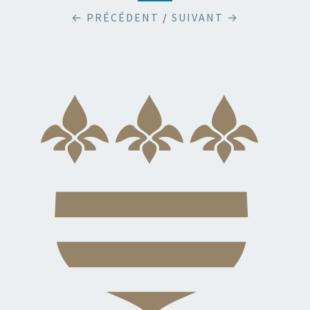
← PRÉCÉDENT
/
SUIVANT →