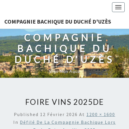
Togg
navig
COMPAGNIE BACHIQUE DU DUCHÉ D'UZÈS
COMPAGNIE
BACHIQUE DU
DUCHÉ D'UZÈS
Vino Non Aqua
FOIRE VINS 2025DE
Published
12 Février 2026
At
1200 × 1600
In
Défilé De La Compagnie Bachique Lors