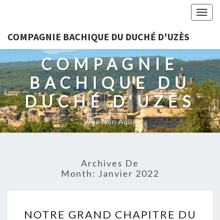
Togg
navig
COMPAGNIE BACHIQUE DU DUCHÉ D'UZÈS
COMPAGNIE
BACHIQUE DU
DUCHÉ D'UZÈS
Vino Non Aqua
Archives De
Month:
Janvier 2022
NOTRE
NOTRE GRAND CHAPITRE DU
GRAND