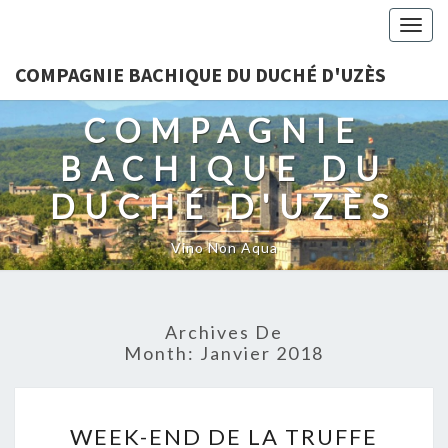
Togg
navig
COMPAGNIE BACHIQUE DU DUCHÉ D'UZÈS
COMPAGNIE
BACHIQUE DU
DUCHÉ D'UZÈS
Vino Non Aqua
Archives De
Month:
Janvier 2018
WEEK-
WEEK-END DE LA TRUFFE
END